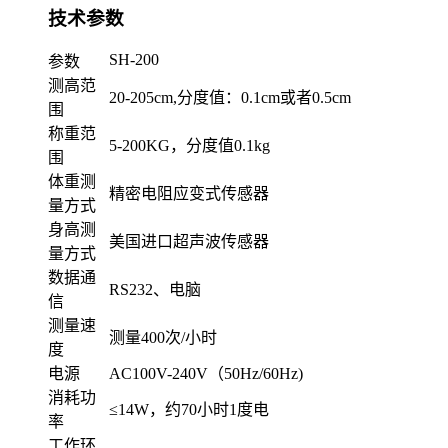
技术参数
SH-200
参数
测高范
20-205cm,分度值：0.1cm或者0.5cm
围
称重范
5-200KG，分度值0.1kg
围
体重测
精密电阻应变式传感器
量方式
身高测
美国进口超声波传感器
量方式
数据通
RS232、电脑
信
测量速
测量400次/小时
度
电源
AC100V-240V（50Hz/60Hz)
消耗功
≤14W，约70小时1度电
率
工作环