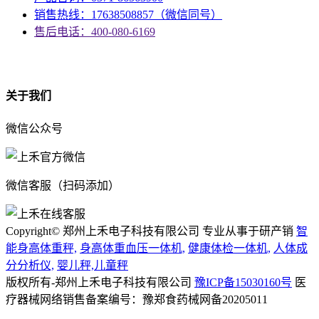
销售热线：17638508857（微信同号）
售后电话：400-080-6169
资质
关于我们
微信公众号
微信客服（扫码添加）
Copyright© 郑州上禾电子科技有限公司 专业从事于研产销
智
能身高体重秤,
身高体重血压一体机,
健康体检一体机,
人体成
分分析仪,
婴儿秤,儿童秤
版权所有-郑州上禾电子科技有限公司
豫ICP备15030160号
医
疗器械网络销售备案编号：豫郑食药械网备20205011