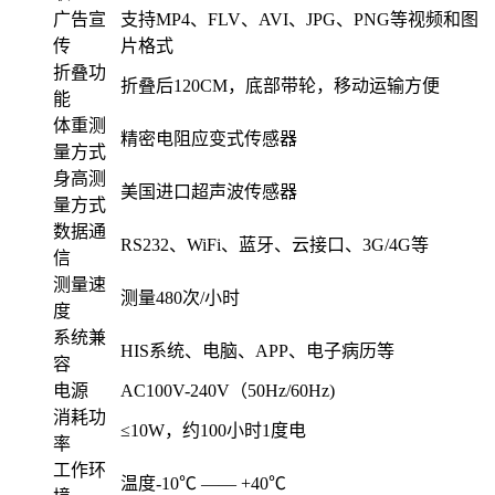
广告宣
支持MP4、FLV、AVI、JPG、PNG等视频和图
传
片格式
折叠功
折叠后120CM，底部带轮，移动运输方便
能
体重测
精密电阻应变式传感器
量方式
身高测
美国进口超声波传感器
量方式
数据通
RS232、WiFi、蓝牙、云接口、3G/4G等
信
测量速
测量480次/小时
度
系统兼
HIS系统、电脑、APP、电子病历等
容
电源
AC100V-240V（50Hz/60Hz)
消耗功
≤10W，约100小时1度电
率
工作环
温度-10℃ —— +40℃