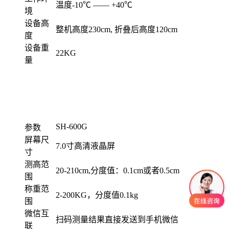
温度-10℃ —— +40℃
境
设备高
整机高度230cm, 折叠后高度120cm
度
设备重
22KG
量
SH-600G
参数
屏幕尺
7.0寸高清液晶屏
寸
测高范
20-210cm,分度值：0.1cm或者0.5cm
围
称重范
2-200KG，分度值0.1kg
围
微信互
扫码测量结果直接发送到手机微信
联