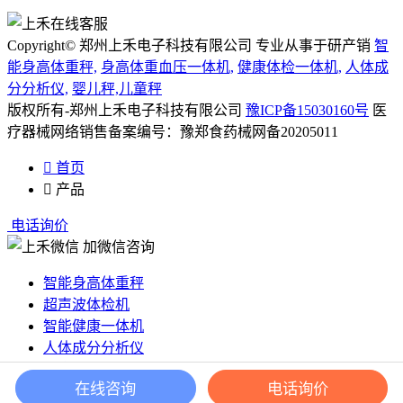
Copyright© 郑州上禾电子科技有限公司 专业从事于研产销
智
能身高体重秤,
身高体重血压一体机,
健康体检一体机,
人体成
分分析仪,
婴儿秤,儿童秤
版权所有-郑州上禾电子科技有限公司
豫ICP备15030160号
医
疗器械网络销售备案编号：豫郑食药械网备20205011

首页

产品
电话询价
加微信咨询
智能身高体重秤
超声波体检机
智能健康一体机
人体成分分析仪
儿童秤/婴儿秤
在线咨询
电话询价
出口投币秤