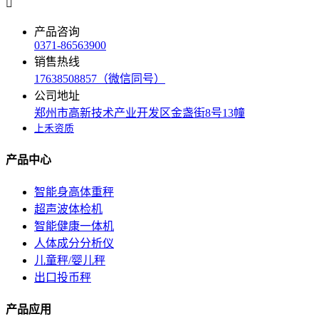

产品咨询
0371-86563900
销售热线
17638508857（微信同号）
公司地址
郑州市高新技术产业开发区金盏街8号13幢
上禾资质
产品中心
智能身高体重秤
超声波体检机
智能健康一体机
人体成分分析仪
儿童秤/婴儿秤
出口投币秤
产品应用