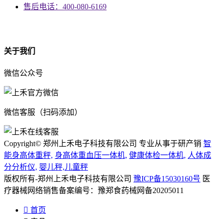
售后电话：400-080-6169
资质
关于我们
微信公众号
微信客服（扫码添加）
Copyright© 郑州上禾电子科技有限公司 专业从事于研产销
智
能身高体重秤,
身高体重血压一体机,
健康体检一体机,
人体成
分分析仪,
婴儿秤,儿童秤
版权所有-郑州上禾电子科技有限公司
豫ICP备15030160号
医
疗器械网络销售备案编号：豫郑食药械网备20205011

首页