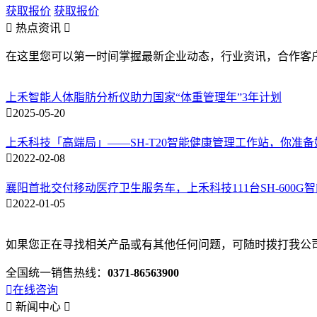
获取报价
获取报价

热点资讯

在这里您可以第一时间掌握最新企业动态，行业资讯，合作客
上禾智能人体脂肪分析仪助力国家“体重管理年”3年计划

2025-05-20
上禾科技「高端局」——SH-T20智能健康管理工作站，你准

2022-02-08
襄阳首批交付移动医疗卫生服务车，上禾科技111台SH-600G

2022-01-05
如果您正在寻找相关产品或有其他任何问题，可随时拨打我公
全国统一销售热线：
0371-86563900

在线咨询

新闻中心
