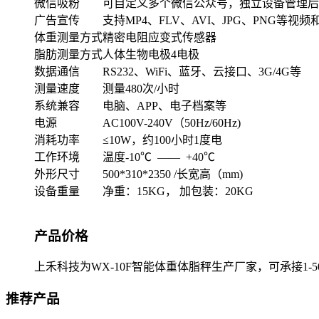
微信吸粉
可自定义多个微信公众号，独立设备管理后
广告宣传
支持MP4、FLV、AVI、JPG、PNG等视
体重测量方式
精密电阻应变式传感器
脂肪测量方式
人体生物电极4电极
数据通信
RS232、WiFi、蓝牙、云接口、3G/4G等
测量速度
测量480次/小时
系统兼容
电脑、APP、电子档案等
电源
AC100V-240V（50Hz/60Hz)
消耗功率
≤10W，约100小时1度电
工作环境
温度-10℃ —— +40℃
外形尺寸
500*310*2350 /长宽高（mm)
设备重量
净重：15KG， 加包装：20KG
产品价格
上禾科技为WX-10F智能体重体脂秤生产厂家，可承接1-5
推荐产品