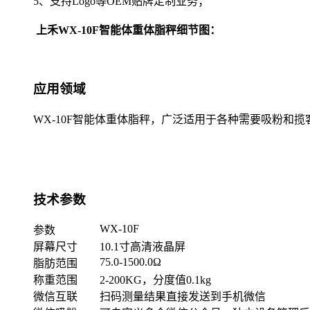
5、支持Logo等OEM贴牌定制业务；
上禾WX-10F智能体重体脂秤细节图：
应用领域
WX-10F智能体重体脂秤，广泛适用于各种需要吸粉
技术参数
WX-10F
参数
屏幕尺寸
10.1寸高清液晶屏
75.0-1500.0Ω
脂肪范围
称重范围
2-200KG，分度值0.1kg
微信互联
扫码测量结果直接发送到手机微信