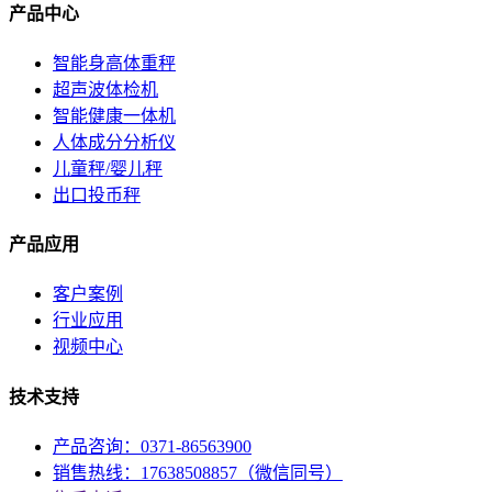
产品中心
智能身高体重秤
超声波体检机
智能健康一体机
人体成分分析仪
儿童秤/婴儿秤
出口投币秤
产品应用
客户案例
行业应用
视频中心
技术支持
产品咨询：0371-86563900
销售热线：17638508857（微信同号）