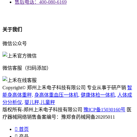
售后电话：400-080-6169
资质
关于我们
微信公众号
微信客服（扫码添加）
Copyright© 郑州上禾电子科技有限公司 专业从事于研产销
智
能身高体重秤,
身高体重血压一体机,
健康体检一体机,
人体成
分分析仪,
婴儿秤,儿童秤
版权所有-郑州上禾电子科技有限公司
豫ICP备15030160号
医
疗器械网络销售备案编号：豫郑食药械网备20205011

首页

产品