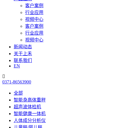
客户案例
行业应用
视频中心
客户案例
行业应用
视频中心
新闻动态
关于上禾
联系我们
EN

0371-86563900
全部
智能身高体重秤
超声波体检机
智能健康一体机
人体成分分析仪
儿童秤/婴儿秤