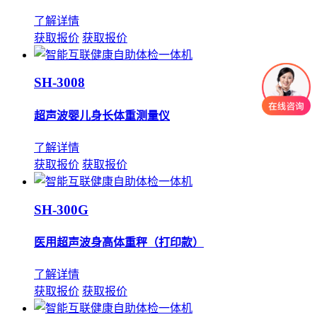
了解详情
获取报价
获取报价
SH-3008
超声波婴儿身长体重测量仪
了解详情
获取报价
获取报价
SH-300G
医用超声波身高体重秤（打印款）
了解详情
获取报价
获取报价