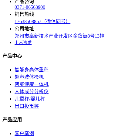
产品咨询
0371-86563900
销售热线
17638508857（微信同号）
公司地址
郑州市高新技术产业开发区金盏街8号13幢
上禾资质
产品中心
智能身高体重秤
超声波体检机
智能健康一体机
人体成分分析仪
儿童秤/婴儿秤
出口投币秤
产品应用
客户案例