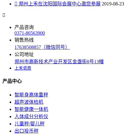

郑州上禾在沈阳国际会展中心邀您参展
2019-08-23

产品咨询
0371-86563900
销售热线
17638508857（微信同号）
公司地址
郑州市高新技术产业开发区金盏街8号13幢
上禾资质
产品中心
智能身高体重秤
超声波体检机
智能健康一体机
人体成分分析仪
儿童秤/婴儿秤
出口投币秤