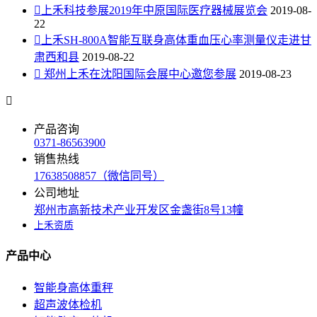

上禾科技参展2019年中原国际医疗器械展览会
2019-08-
22

上禾SH-800A智能互联身高体重血压心率测量仪走进甘
肃西和县
2019-08-22

郑州上禾在沈阳国际会展中心邀您参展
2019-08-23

产品咨询
0371-86563900
销售热线
17638508857（微信同号）
公司地址
郑州市高新技术产业开发区金盏街8号13幢
上禾资质
产品中心
智能身高体重秤
超声波体检机