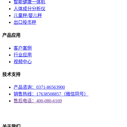
智能健康一体机
人体成分分析仪
儿童秤/婴儿秤
出口投币秤
产品应用
客户案例
行业应用
视频中心
技术支持
产品咨询：0371-86563900
销售热线：17638508857（微信同号）
售后电话：400-080-6169
资质
关于我们