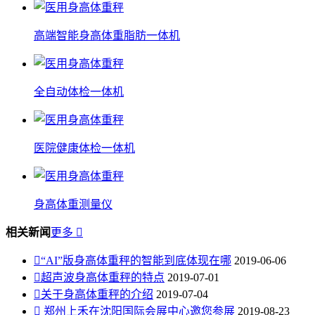
高端智能身高体重脂肪一体机
全自动体检一体机
医院健康体检一体机
身高体重测量仪
相关新闻
更多


“AI”版身高体重秤的智能到底体现在哪
2019-06-06

超声波身高体重秤的特点
2019-07-01

关于身高体重秤的介绍
2019-07-04

郑州上禾在沈阳国际会展中心邀您参展
2019-08-23