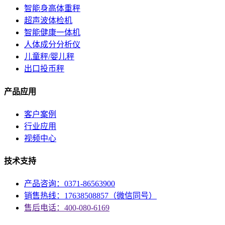
智能身高体重秤
超声波体检机
智能健康一体机
人体成分分析仪
儿童秤/婴儿秤
出口投币秤
产品应用
客户案例
行业应用
视频中心
技术支持
产品咨询：0371-86563900
销售热线：17638508857（微信同号）
售后电话：400-080-6169