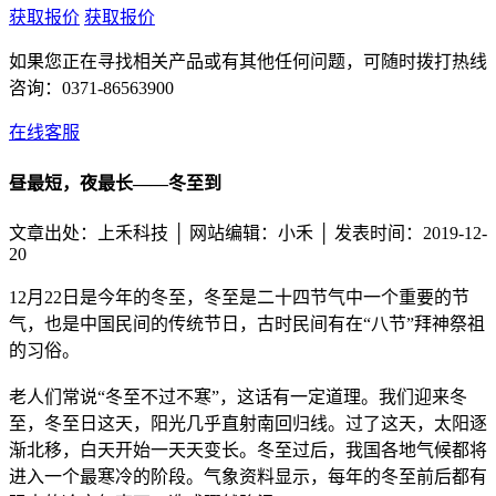
获取报价
获取报价
如果您正在寻找相关产品或有其他任何问题，可随时拨打热线
咨询：
0371-86563900
在线客服
昼最短，夜最长——冬至到
文章出处：上禾科技 │
网站编辑：小禾 │ 发表时间：2019-12-
20
12月22日是今年的冬至，冬至是二十四节气中一个重要的节
气，也是中国民间的传统节日，古时民间有在“八节”拜神祭祖
的习俗。
老人们常说“冬至不过不寒”，这话有一定道理。我们迎来冬
至，冬至日这天，阳光几乎直射南回归线。过了这天，太阳逐
渐北移，白天开始一天天变长。冬至过后，我国各地气候都将
进入一个最寒冷的阶段。气象资料显示，每年的冬至前后都有