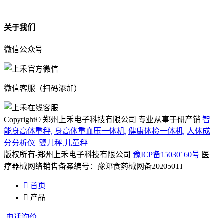
资质
关于我们
微信公众号
微信客服（扫码添加）
Copyright© 郑州上禾电子科技有限公司 专业从事于研产销
智
能身高体重秤,
身高体重血压一体机,
健康体检一体机,
人体成
分分析仪,
婴儿秤,儿童秤
版权所有-郑州上禾电子科技有限公司
豫ICP备15030160号
医
疗器械网络销售备案编号：豫郑食药械网备20205011

首页

产品
电话询价