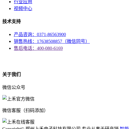
行业应用
视频中心
技术支持
产品咨询：0371-86563900
销售热线：17638508857（微信同号）
售后电话：400-080-6169
资质
关于我们
微信公众号
微信客服（扫码添加）
Copyright© 郑州上禾电子科技有限公司 专业从事于研产销
智能