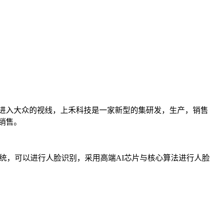
进入大众的视线，上禾科技是一家新型的集研发，生产，销售
销售。
系统，可以进行人脸识别，采用高端AI芯片与核心算法进行人脸