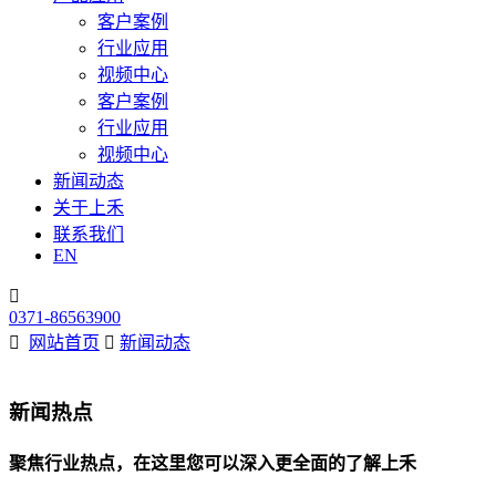
客户案例
行业应用
视频中心
客户案例
行业应用
视频中心
新闻动态
关于上禾
联系我们
EN

0371-86563900

网站首页

新闻动态
新闻热点
聚焦行业热点，在这里您可以深入更全面的了解上禾