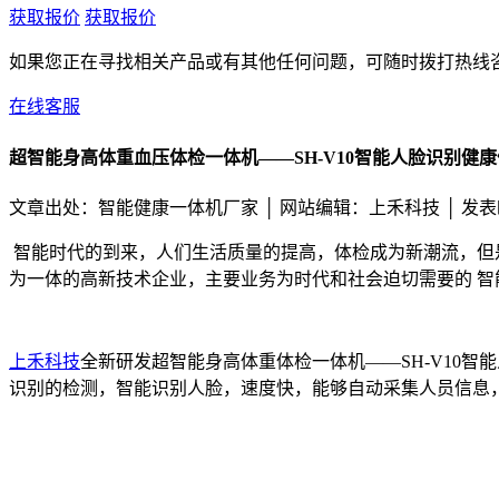
获取报价
获取报价
如果您正在寻找相关产品或有其他任何问题，可随时拨打热线
在线客服
超智能身高体重血压体检一体机——SH-V10智能人脸识别健
文章出处：智能健康一体机厂家 │
网站编辑：上禾科技 │ 发表时间
智能时代的到来，人们生活质量的提高，体检成为新潮流，但
为一体的高新技术企业，主要业务为时代和社会迫切需要的 
上禾科技
全新研发超智能身高体重体检一体机——SH-V10
识别的检测，智能识别人脸，速度快，能够自动采集人员信息