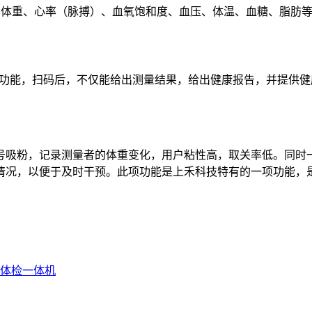
高、体重、心率（脉搏）、血氧饱和度、血压、体温、血糖、脂肪
扫码功能，扫码后，不仅能给出测量结果，给出健康报告，并提供
号吸粉，记录测量者的体重变化，用户粘性高，取关率低。同时
情况，以便于及时干预。此项功能是上禾科技特有的一项功能，
康体检一体机