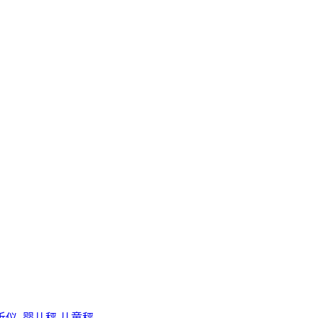
仪,
婴儿秤,儿童秤