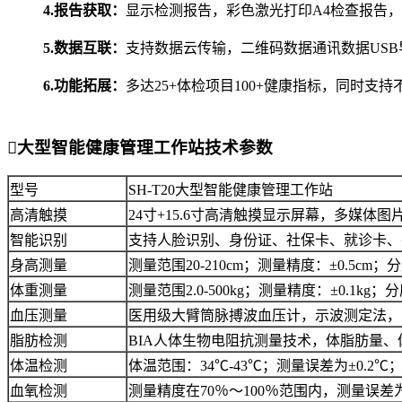
4.报告获取：
显示检测报告，彩色激光打印A4检查报告
5.数据互联：
支持数据云传输，二维码数据通讯数据US
6.功能拓展：
多达25+体检项目100+健康指标，同时支

大型智能健康管理工作站技术参数
型号
SH-T20大型智能健康管理工作站
高清触摸
24寸+15.6寸高清触摸显示屏幕，多媒体
智能识别
支持人脸识别、身份证、社保卡、就诊卡、
身高测量
测量范围20-210cm；测量精度：±0.5cm；分
体重测量
测量范围2.0-500kg；测量精度：±0.1kg；分度
血压测量
医用级大臂筒脉搏波血压计，示波测定法，17-
脂肪检测
BIA人体生物电阻抗测量技术，体脂肪量
体温检测
体温范围：34℃-43℃；测量误差为±0.2℃；
血氧检测
测量精度在70％～100％范围内，测量误差