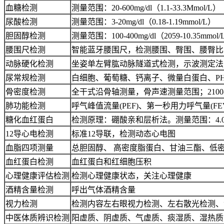
血糖检测
测量范围：20-600mg/dl（1.1-33.3Mmol/L）
尿酸检测
测量范围：3-20mg/dl（0.18-1.19mmol/L）
胆固醇检测
测量范围：100-400mg/dl（2059-10.35mmol
腰围尺检测
智能蓝牙腰围尺，检测腰围、臀围、腰臀比
动脉硬化检测
坐姿单左臂肱动脉隧道式检测，示波测定法
尿常规检测
白细胞、葡萄糖、钙离子、微量白蛋白、PH
骨密度检测
全干式沿骨轴测量，骨声速测量范围；2100-48
肺功能检测
呼气峰值流量(PEF)、第一秒用力呼气量(FEV
糖化血红蛋白
检测原理：硼酸亲和层析法。测量范围：4.0%
12导心电检测
标准12导联，检测动态心电图
血脂四项测量
总胆固醇、 高密度脂蛋白、甘油三酯、低
血红蛋白检测
血红蛋白和红细胞压积
心理健康评估检测
检测心理健康状态，关注心理健康
酒精含量检测
呼出气体酒精含量
视力检测
检测内容左右眼视力检测、左右散光检测、
中医体质辨识检测
阳虚质、阴虚质、气虚质、痰湿质、湿热质