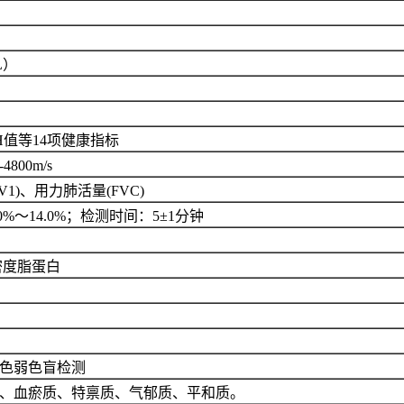
/L）
值等14项健康指标
00m/s
1)、用力肺活量(FVC)
～14.0%；检测时间：5±1分钟
密度脂蛋白
色弱色盲检测
、血瘀质、特禀质、气郁质、平和质。