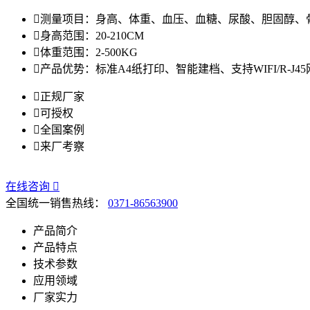

测量项目：
身高、体重、血压、血糖、尿酸、胆固醇、骨

身高范围：
20-210CM

体重范围：
2-500KG

产品优势：
标准A4纸打印、智能建档、支持WIFI/R-J4

正规厂家

可授权

全国案例

来厂考察
在线咨询

全国统一销售热线：
0371-86563900
产品简介
产品特点
技术参数
应用领域
厂家实力