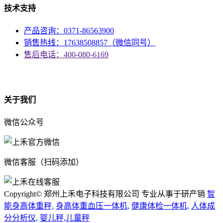
技术支持
产品咨询：0371-86563900
销售热线：17638508857（微信同号）
售后电话：400-080-6169
资质
关于我们
微信公众号
微信客服（扫码添加）
Copyright© 郑州上禾电子科技有限公司 专业从事于研产销
智
能身高体重秤,
身高体重血压一体机,
健康体检一体机,
人体成
分分析仪,
婴儿秤,儿童秤