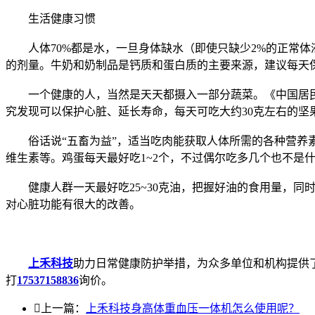
生活健康习惯
人体70%都是水，一旦身体缺水（即使只缺少2%的正常体液）
的剂量。牛奶和奶制品是钙质和蛋白质的主要来源，建议每天保
一个健康的人，当然是天天都摄入一部分蔬菜。《中国居民膳食
究发现可以保护心脏、延长寿命，每天可吃大约30克左右的坚
俗话说“五畜为益”，适当吃肉能获取人体所需的各种营养素，
维生素等。鸡蛋每天最好吃1~2个，不过偶尔吃多几个也不是什么
健康人群一天最好吃25~30克油，把握好油的食用量，同时
对心脏功能有很大的改善。
上禾科技
助力日常健康防护举措，为众多单位和机构提供
打
17537158836
询价。

上一篇：
上禾科技身高体重血压一体机怎么使用呢？