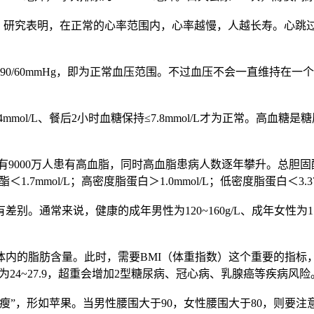
右，研究表明，在正常的心率范围内，心率越慢，人越长寿。心跳
于90/60mmHg，即为正常血压范围。不过血压不会一直维持
~9.4mmol/L、餐后2小时血糖保持≤7.8mmol/L才为正常
9000万人患有高血脂，同时高血脂患病人数逐年攀升。总胆固
7mmol/L；高密度脂蛋白＞1.0mmol/L；低密度脂蛋白＜3.37m
来说，健康的成年男性为120~160g/L、成年女性为110~15
的脂肪含量。此时，需要BMI（体重指数）这个重要的指标，
超重为24~27.9，超重会增加2型糖尿病、冠心病、乳腺癌等疾病风险
，形如苹果。当男性腰围大于90，女性腰围大于80，则要注