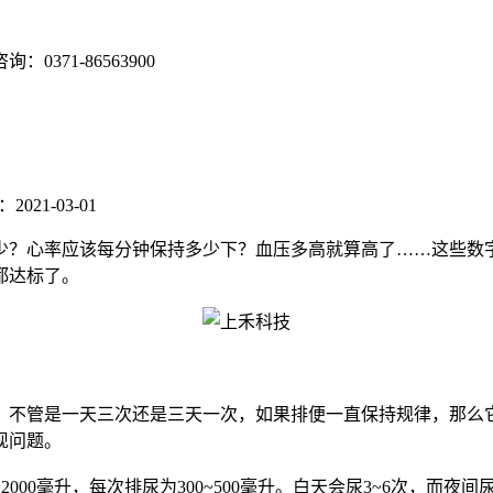
咨询：
0371-86563900
21-03-01
？心率应该每分钟保持多少下？血压多高就算高了……这些数字
都达标了。
不管是一天三次还是三天一次，如果排便一直保持规律，那么它
现问题。
0毫升，每次排尿为300~500毫升。白天会尿3~6次，而夜间尿