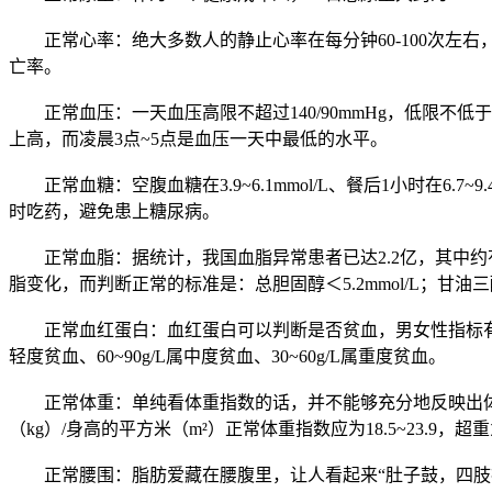
正常心率：绝大多数人的静止心率在每分钟60-100次左
亡率。
正常血压：一天血压高限不超过140/90mmHg，低限不低
上高，而凌晨3点~5点是血压一天中最低的水平。
正常血糖：空腹血糖在3.9~6.1mmol/L、餐后1小时在6.7
时吃药，避免患上糖尿病。
正常血脂：据统计，我国血脂异常患者已达2.2亿，其中约有
脂变化，而判断正常的标准是：总胆固醇＜5.2mmol/L；甘油三酯＜1.
正常血红蛋白：血红蛋白可以判断是否贫血，男女性指标有差别。通常
轻度贫血、60~90g/L属中度贫血、30~60g/L属重度贫血。
正常体重：单纯看体重指数的话，并不能够充分地反映出体内
（kg）/身高的平方米（m²）正常体重指数应为18.5~23.9，
正常腰围：脂肪爱藏在腰腹里，让人看起来“肚子鼓，四肢瘦”