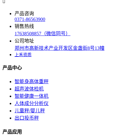

产品咨询
0371-86563900
销售热线
17638508857（微信同号）
公司地址
郑州市高新技术产业开发区金盏街8号13幢
上禾资质
产品中心
智能身高体重秤
超声波体检机
智能健康一体机
人体成分分析仪
儿童秤/婴儿秤
出口投币秤
产品应用