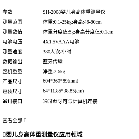
参数
SH-2008
婴儿身高体重测量仪
测量范围
体重
:0.1-25kg;
身高
:46-80cm
测量数值
体重分度值
:5g;
身高分度值
:0.1cm
电池电压
4X1.5VAAA
电池
测量速度
380
人次
/
小时
数据输出
蓝牙传输
整机重量
净重
:2.6kg
604*360*89(mm)
产品尺寸
64*11.85*38.85(cm)
包装尺寸
通讯接口
通过蓝牙可与计算机连接
查看全部


婴儿身高体重测量仪应用领域