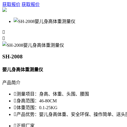
获取报价
获取报价


SH-2008
婴儿身高体重测量仪
产品简介

测量项目：
身高、体重、头围、腰围

身高范围：
46-80CM

体重范围：
0.1-25KG

产品优势：
婴儿身高体重、安全环保、操作简单、送头

正规厂家