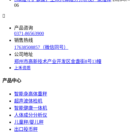
06

产品咨询
0371-86563900
销售热线
17638508857（微信同号）
公司地址
郑州市高新技术产业开发区金盏街8号13幢
上禾资质
产品中心
智能身高体重秤
超声波体检机
智能健康一体机
人体成分分析仪
儿童秤/婴儿秤
出口投币秤