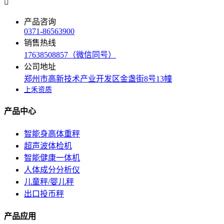

产品咨询
0371-86563900
销售热线
17638508857（微信同号）
公司地址
郑州市高新技术产业开发区金盏街8号13幢
上禾资质
产品中心
智能身高体重秤
超声波体检机
智能健康一体机
人体成分分析仪
儿童秤/婴儿秤
出口投币秤
产品应用