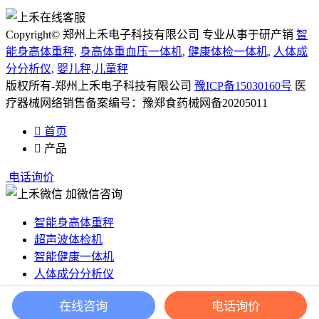
Copyright© 郑州上禾电子科技有限公司 专业从事于研产销
智
能身高体重秤,
身高体重血压一体机,
健康体检一体机,
人体成
分分析仪,
婴儿秤,儿童秤
版权所有-郑州上禾电子科技有限公司
豫ICP备15030160号
医
疗器械网络销售备案编号：豫郑食药械网备20205011

首页

产品
电话询价
加微信咨询
智能身高体重秤
超声波体检机
智能健康一体机
人体成分分析仪
儿童秤/婴儿秤
在线咨询
电话询价
出口投币秤