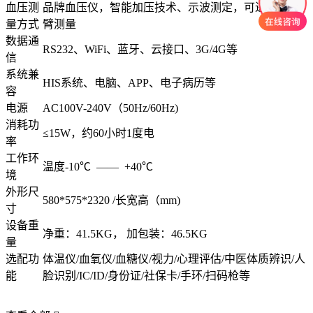
血压测
品牌血压仪，智能加压技术、示波测定，可进行左右
量方式
臂测量
数据通
RS232、WiFi、蓝牙、云接口、3G/4G等
信
系统兼
HIS系统、电脑、APP、电子病历等
容
电源
AC100V-240V（50Hz/60Hz)
消耗功
≤15W，约60小时1度电
率
工作环
温度-10℃ —— +40℃
境
外形尺
580*575*2320 /长宽高（mm)
寸
设备重
净重：41.5KG， 加包装：46.5KG
量
选配功
体温仪/血氧仪/血糖仪/视力/心理评估/中医体质辨识/人
能
脸识别/IC/ID/身份证/社保卡/手环/扫码枪等