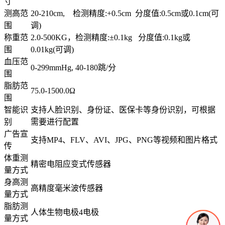
寸
测高范
20-210cm, 检测精度:+0.5cm 分度值:0.5cm或0.1cm(可
围
调)
称重范
2.0-500KG，检测精度:±0.1kg 分度值:0.1kg或
围
0.01kg(可调)
血压范
0-299mmHg, 40-180跳/分
围
脂肪范
75.0-1500.0Ω
围
智能识
支持人脸识别、身份证、医保卡等身份识别，可根据
别
需要进行配置
广告宣
支持MP4、FLV、AVI、JPG、PNG等视频和图片格式
传
体重测
精密电阻应变式传感器
量方式
身高测
高精度毫米波传感器
量方式
脂肪测
人体生物电极4电极
量方式