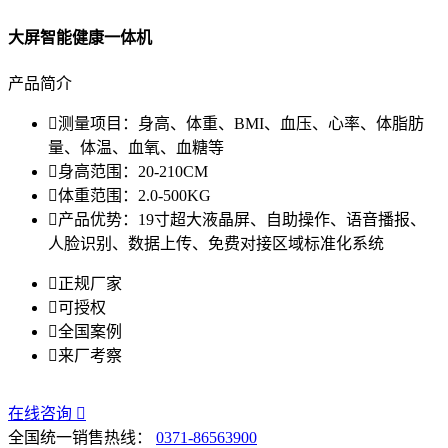
大屏智能健康一体机
产品简介

测量项目：
身高、体重、BMI、血压、心率、体脂肪
量、体温、血氧、血糖等

身高范围：
20-210CM

体重范围：
2.0-500KG

产品优势：
19寸超大液晶屏、自助操作、语音播报、
人脸识别、数据上传、免费对接区域标准化系统

正规厂家

可授权

全国案例

来厂考察
在线咨询

全国统一销售热线：
0371-86563900