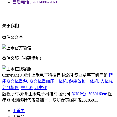
售后电话：400-080-6169
资质
关于我们
微信公众号
微信客服（扫码添加）
Copyright© 郑州上禾电子科技有限公司 专业从事于研产销
智
能身高体重秤,
身高体重血压一体机,
健康体检一体机,
人体成
分分析仪,
婴儿秤,儿童秤
版权所有-郑州上禾电子科技有限公司
豫ICP备15030160号
医
疗器械网络销售备案编号：豫郑食药械网备20205011

首页

产品