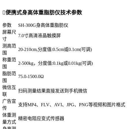

便携式身高体重脂肪仪技术参数
参数
SH-300G身高体重脂肪仪
屏幕尺
7.0寸高清液晶触摸屏
寸
测高范
20-210cm,分度值:0.5cm或0.1cm(可调)
围
称重范
2-500kg，分度值:0.1kg或0.01kg(可调)
围
脂肪范
75.0-1500.0Ω
围
微信互
扫码测量结果直接发送到手机微信
联
广告宣
支持MP4、FLV、AVI、JPG、PNG等视频和图片格式
传
体重测
精密电阻应变式传感器
量方式
身高测