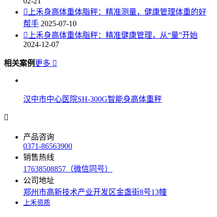
02-21

上禾身高体重体脂秤：精准测量，健康管理体重的好
帮手
2025-07-10

上禾身高体重体脂秤：精准健康管理，从“量”开始
2024-12-07
相关案例
更多

汉中市中心医院SH-300G智能身高体重秤

产品咨询
0371-86563900
销售热线
17638508857（微信同号）
公司地址
郑州市高新技术产业开发区金盏街8号13幢
上禾资质