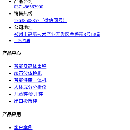
产品咨询
0371-86563900
销售热线
17638508857（微信同号）
公司地址
郑州市高新技术产业开发区金盏街8号13幢
上禾资质
产品中心
智能身高体重秤
超声波体检机
智能健康一体机
人体成分分析仪
儿童秤/婴儿秤
出口投币秤
产品应用
客户案例