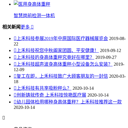
智慧岗前检测一体机
相关新闻
更多


上禾科技参展2019年中原国际医疗器械展览会
2019-08-
22

上禾科技祝您中秋阖家团圆、平安健康！
2019-09-12

上禾科技的身高体重秤究竟好在哪里？
2019-09-27

上禾科技超声波身高体重秤小型设备怎么安装？
2019-
12-09

复工在即，上禾科技致广大顾客朋友的一封信
2020-03-
18

上禾科技有共享吸粉秤么？
2020-10-14

创新铸就传奇 上禾科技惊艳医疗展
2020-10-14

幼儿园体检用哪种身高体重秤？上禾科技推荐这一款
2020-10-14
