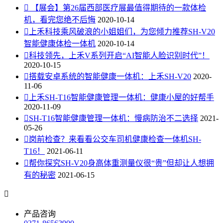

【展会】第26届西部医疗展最值得期待的一款体检
机，看完您绝不后悔
2020-10-14

上禾科技乘风破浪的小姐姐们，为您倾力推荐SH-V20
智能健康体检一体机
2020-10-14

科技领先，上禾V系列开启“AI智能人脸识别时代”！
2020-10-15

搭载安卓系统的智能健康一体机：上禾SH-V20
2020-
11-06

上禾SH-T16智能健康管理一体机：健康小屋的好帮手
2020-11-09

SH-T16智能健康管理一体机：慢病防治不二选择
2021-
05-26

岗前检查？来看看公交车司机健康检查一体机SH-
T16！
2021-06-11

帮你探究SH-V20身高体重测量仪很“贵”但却让人想拥
有的秘密
2021-06-15

产品咨询