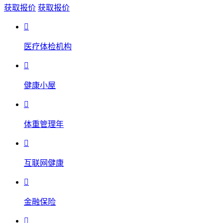
获取报价
获取报价

医疗体检机构

健康小屋

体重管理年

互联网健康

金融保险
