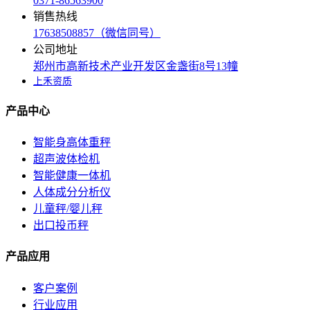
0371-86563900
销售热线
17638508857（微信同号）
公司地址
郑州市高新技术产业开发区金盏街8号13幢
上禾资质
产品中心
智能身高体重秤
超声波体检机
智能健康一体机
人体成分分析仪
儿童秤/婴儿秤
出口投币秤
产品应用
客户案例
行业应用